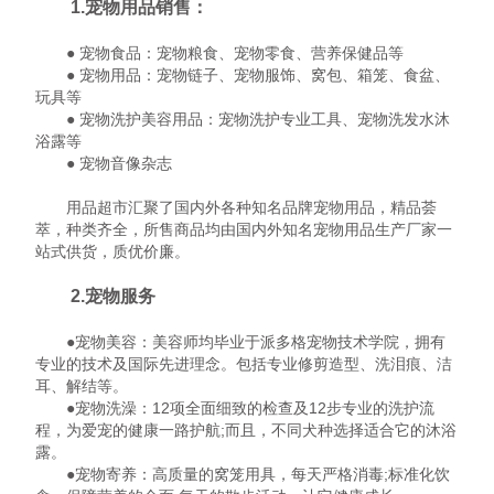
1.宠物用品销售：
● 宠物食品：宠物粮食、宠物零食、营养保健品等
● 宠物用品：宠物链子、宠物服饰、窝包、箱笼、食盆、
玩具等
● 宠物洗护美容用品：宠物洗护专业工具、宠物洗发水沐
浴露等
● 宠物音像杂志
用品超市汇聚了国内外各种知名品牌宠物用品，精品荟
萃，种类齐全，所售商品均由国内外知名宠物用品生产厂家一
站式供货，质优价廉。
2.宠物服务
●宠物美容：美容师均毕业于派多格宠物技术学院，拥有
专业的技术及国际先进理念。包括专业修剪造型、洗泪痕、洁
耳、解结等。
●宠物洗澡：12项全面细致的检查及12步专业的洗护流
程，为爱宠的健康一路护航;而且，不同犬种选择适合它的沐浴
露。
●宠物寄养：高质量的窝笼用具，每天严格消毒;标准化饮