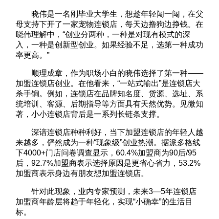
晓伟是一名刚毕业大学生，想趁年轻闯一闯，在父
母支持下开了一家宠物连锁店，每天边撸狗边挣钱。在
晓伟理解中，“创业分两种，一种是对现有模式的深
入，一种是创新型创业。如果经验不足，选第一种成功
率更高。”
顺理成章，作为职场小白的晓伟选择了第一种——
加盟连锁店创业。在他看来，“一站式输出”是连锁店大
杀手锏。例如，连锁店在品牌知名度、货源、选址、系
统培训、客源、后期指导等方面具有天然优势。见微知
著，小小连锁店背后是一系列长链条支撑。
深谙连锁店种种利好，当下加盟连锁店的年轻人越
来越多，俨然成为一种“现象级”创业热潮。据派多格线
下4000+门店问卷调查显示，60.4%加盟商为90后/95
后，92.7%加盟商表示选择原因是更省心省力，53.2%
加盟商表示身边有朋友想加盟连锁店。
针对此现象，业内专家预测，未来3—5年连锁店
加盟商年龄层将趋于年轻化，实现“小确幸”的生活目
标。