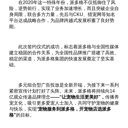
在2020年这一特殊年份，派多格不仅抵御住了风
险，逆势前行，实现了业务加速增长，而且突破企业自
身局限，联合多方力量，先后与CKU、猎宠网等知名
平台达成战略合作，为品牌跨越式发展积蓄了良好势
能。
此次签约仪式的成功，标志着派多格与全国性媒体
建立稳固的合作关系，为全国性品牌推广搭建了高效、
稳定的渠道，为派多格集团的快速发展奠定了坚实基
础。
多元组合型广告投放是全新开端，为接下来一系列
紧密宣传计划打好了头阵。未来，派多格将持续向14
亿观众传递品牌理念
——“让宠物生活更美好”，
传播养
宠文化，吸引更多爱宠人士加入，共同守护宠物的健康
与快乐，实现“
宠物服务到派多格，开宠物店选派多
格”
的目标。